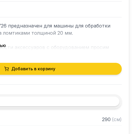
26 предназначен для машины для обработки 
 ломтиками толщиной 20 мм.

тью
мости аксессуаров с оборудованием просим 
еджерам.
Добавить в корзину
290
(
см
)