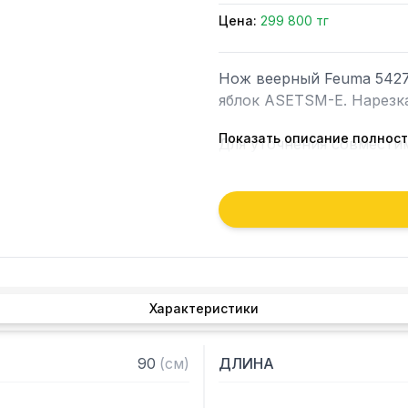
Цена:
299 800 тг
Нож веерный Feuma 5427
яблок ASETSM-E. Нарезка
Показать описание полнос
Для уточнения совмести
обратиться к вашим мен
Характеристики
90
(
см
)
ДЛИНА