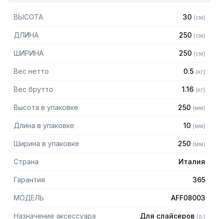
ВЫСОТА
30
(
см
)
ДЛИНА
250
(
см
)
ШИРИНА
250
(
см
)
Вес нетто
0.5
(
кг
)
Вес брутто
1.16
(
кг
)
Высота в упаковке
250
(
мм
)
Длина в упаковке
10
(
мм
)
Ширина в упаковке
250
(
мм
)
Страна
Италия
Гарантия
365
МОДЕЛЬ
AFF08003
Назначение аксессуара
Для слайсеров
(
л.
)