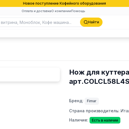
Новое поступление Кофейного оборудования
Оплата и доставка
О компании
Помощь
Найти
Нож для куттера
арт.COLCL58L4
Бренд:
Fimar
Страна производитель:
Ита
Наличие:
Есть в наличии