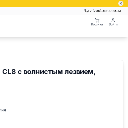
+7 (700)‒950‒99‒13
Корзина
Войти
 CL8 с волнистым лезвием,
S
лия