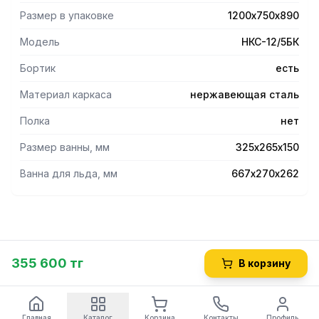
доступ к бутылкам. Предусмотрены технологические
Размер в упаковке
1200х750х890
отверстия для коммуникаций. Глубина модуля с карманом
- 770мм. Ножки регулируются по высоте.
Модель
НКС-12/5БК
Бортик
есть
Материал каркаса
нержавеющая сталь
Полка
нет
Размер ванны, мм
325х265х150
Ванна для льда, мм
667х270х262
355 600 тг
В корзину
Главная
Каталог
Корзина
Контакты
Профиль