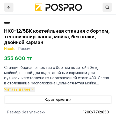
НКС-12/5БК коктейльная станция с бортом,
теплоизолир. ванна, мойка, без полки,
двойной карман
Hicold
·
Россия
355 600 тг
Станция барная открытая с бортом высотой 50мм,
мойкой, ванной для льда, двойным карманом для
бутылок, изготовлена из нержавеющей стали 430. Слева
в столешнице расположена цельнотянутая мойка
размером 325х265х150мм, со сливным отверстием под
Читать далее
сифон. Справа в столешнице расположена
теплоизолированная ванна для льда, размером
Характеристики
667х270х262мм. Под дренажной решеткой находится
сливное отверстие с выпуском. Фронтальный карман для
Размер без упаковки
1200х770х850
напитков обеспечивает бармену беспрепятственный