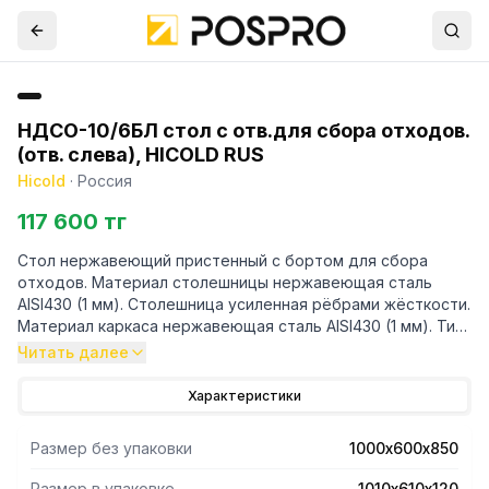
НДСО-10/6БЛ стол с отв.для сбора отходов.
(отв. слева), HICOLD RUS
Hicold
·
Россия
117 600 тг
Стол нержавеющий пристенный с бортом для сбора
отходов. Материал столешницы нержавеющая сталь
AISI430 (1 мм). Столешница усиленная рёбрами жёсткости.
Материал каркаса нержавеющая сталь AISI430 (1 мм). Тип
каркаса - труба 40х40 мм. Отверстие слева. Диаметр
Читать далее
отверстия 225 мм. Отступ под коммуникации 70 мм.
Высота борта 50 мм. Изделие поставляется в разборе.
Характеристики
Размер без упаковки
1000х600х850
Размер в упаковке
1010х610х120