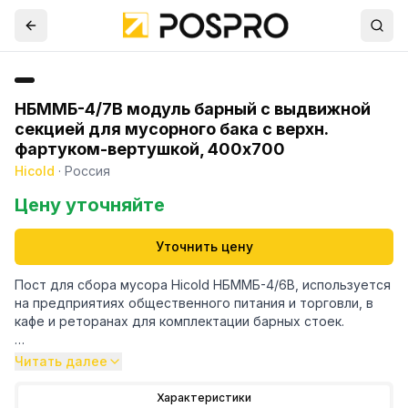
НБММБ-4/7В модуль барный с выдвижной
секцией для мусорного бака с верхн.
фартуком-вертушкой, 400х700
Hicold
·
Россия
Цену уточняйте
Уточнить цену
Пост для сбора мусора Hicold НБММБ-4/6В, используется
на предприятиях общественного питания и торговли, в
кафе и реторанах для комплектации барных стоек.
Особенности:
Читать далее
- Без борта
- С выдвижной секцией для мусорного бака с верхним
Характеристики