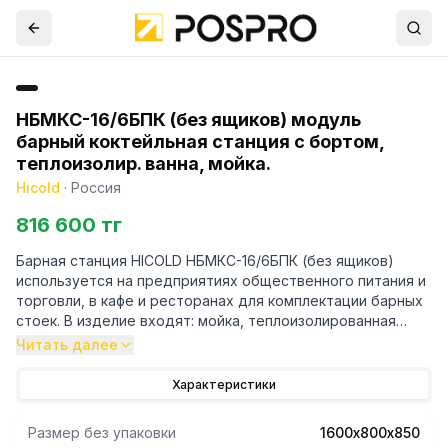
НБМКС-16/6БПК (без ящиков) модуль
барный коктейльная станция с бортом,
теплоизолир. ванна, мойка.
Hicold
·
Россия
816 600 тг
Барная станция HICOLD НБМКС-16/6БПК (без ящиков)
используется на предприятиях общественного питания и
торговли, в кафе и ресторанах для комплектации барных
стоек. В изделие входят: мойка, теплоизолированная
ванна для льда, полка под блендер, карман для бутылок,
Читать далее
секция под мусорный бак с вертушкой
Изделие поставляется в сборе.
Характеристики
Размер без упаковки
1600х800х850