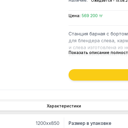
Наличие:
Ожидается - 15.08.
Цена:
569 200 тг
Станция барная с бортом
для блендера слева, кар
и слева изготовлена из 
Показать описание полнос
расположена цельнотяну
отверстием под сифон. 
теплоизолированная ванн
дренажной решеткой нахо
Столешница усилена рёб
напитков обеспечивает б
Предусмотрены технолог
модуля с карманом - 700
Характеристики
1200хх850
Размер в упаковке