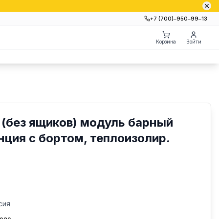
+7 (700)‒950‒99‒13
Корзина
Войти
(без ящиков) модуль барный
нция с бортом, теплоизолир.
сия