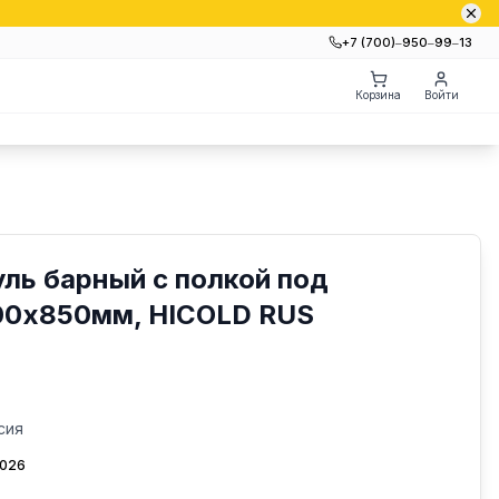
+7 (700)‒950‒99‒13
Корзина
Войти
ль барный с полкой под
00х850мм, HICOLD RUS
сия
2026