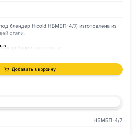
под блендер Hicold НБМБП-4/7, изготовлена из 
ей стали.

тью
нная рёбрами жёсткости;

сборе;

Добавить в корзину
НБМБП-4/7