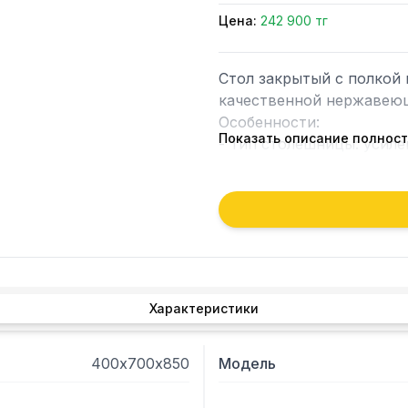
Цена:
242 900 тг
Стол закрытый с полкой 
качественной нержавеющ
Особенности:

Показать описание полнос
- Тип столешницы: усиле
- Без борта;

- Изделие поставляется в 
Характеристики
400х700х850
Модель