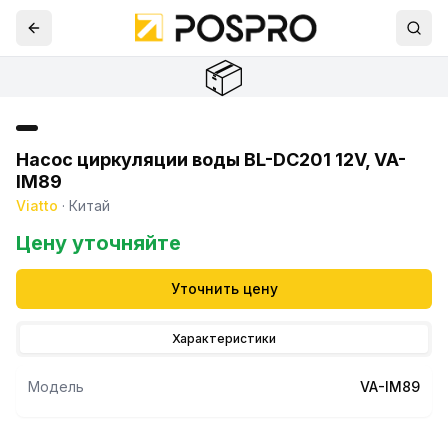
📦
Насос циркуляции воды ВL-DС201 12V, VA-
IM89
Viatto
·
Китай
Цену уточняйте
Уточнить цену
Характеристики
Модель
VA-IM89