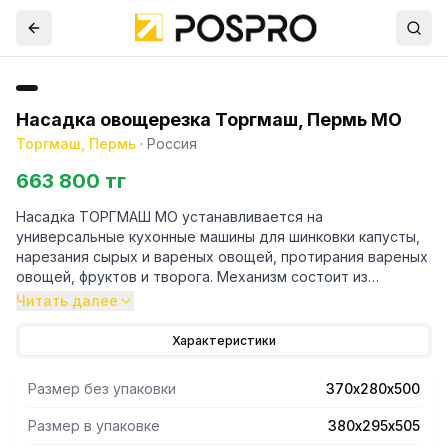
Насадка овощерезка Торгмаш, Пермь МО
Торгмаш, Пермь
·
Россия
663 800 тг
Насадка ТОРГМАШ МО устанавливается на
универсальные кухонные машины для шинковки капусты,
нарезания сырых и вареных овощей, протирания вареных
овощей, фруктов и творога. Механизм состоит из
редуктора, сменных загрузочных приспособлений:
Читать далее
овощерезательного и протирочной воронки, набора
сменных рабочих органов и принадлежностей.
Характеристики
1.1 При нарезании сырых овощей:
- брусочками сечением 10х10 мм (картофель - главный
Размер без упаковки
370х280х500
параметр): 350
- кружочками (ломтиками) толщиной 2 мм
Размер в упаковке
380х295х505
 (картофель, свекла): 200