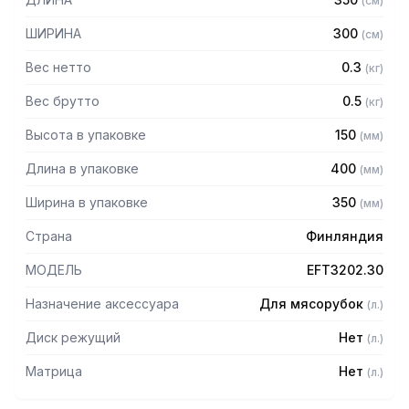
(
см
)
ШИРИНА
300
(
см
)
Вес нетто
0.3
(
кг
)
Вес брутто
0.5
(
кг
)
Высота в упаковке
150
(
мм
)
Длина в упаковке
400
(
мм
)
Ширина в упаковке
350
(
мм
)
Страна
Финляндия
МОДЕЛЬ
EFT3202.30
Назначение аксессуара
Для мясорубок
(
л.
)
Диск режущий
Нет
(
л.
)
Матрица
Нет
(
л.
)