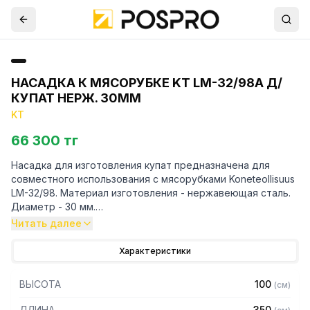
НАСАДКА К МЯСОРУБКЕ KT LM-32/98А Д/
КУПАТ НЕРЖ. 30ММ
KT
66 300 тг
Насадка для изготовления купат предназначена для
совместного использования с мясорубками Koneteollisuus
LM-32/98. Материал изготовления - нержавеющая сталь.
Диаметр - 30 мм.
Читать далее
Для уточнения совместимости аксессуаров с
оборудованием просим обратиться к вашим менеджерам.
Характеристики
ВЫСОТА
100
(
см
)
ДЛИНА
350