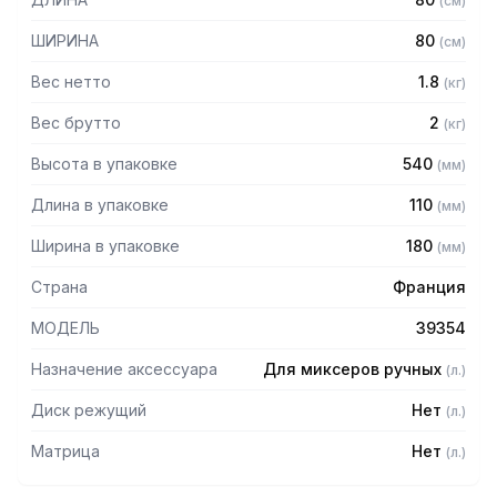
(
см
)
оборудованием просим обратиться к вашим менеджерам
и указать серийный номер изделия.
ШИРИНА
80
(
см
)
Вес нетто
1.8
(
кг
)
Вес брутто
2
(
кг
)
Высота в упаковке
540
(
мм
)
Длина в упаковке
110
(
мм
)
Ширина в упаковке
180
(
мм
)
Страна
Франция
МОДЕЛЬ
39354
Назначение аксессуара
Для миксеров ручных
(
л.
)
Диск режущий
Нет
(
л.
)
Матрица
Нет
(
л.
)