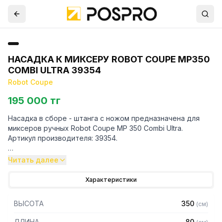
НАСАДКА К МИКСЕРУ ROBOT COUPE MP350
COMBI ULTRA 39354
Robot Coupe
195 000 тг
Насадка в сборе - штанга с ножом предназначена для
миксеров ручных Robot Coupe MP 350 Combi Ultra.
Артикул производителя: 39354.
Особенности:
Читать далее
— Нож, насадка и штанга из нержавеющей стали
Характеристики
— Длина 350 мм
— Штанга оснащена съёмным ножом - эксклюзивное
ВЫСОТА
350
(
см
)
запатентованное изобретение компании Robot-Coupe
Для уточнения совместимости аксессуаров с
ДЛИНА
80