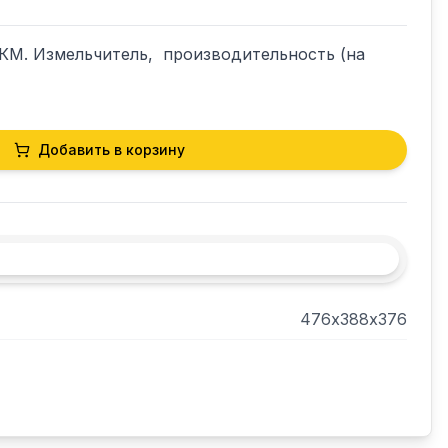
М. Измельчитель,  производительность (на 
Добавить в корзину
476х388х376