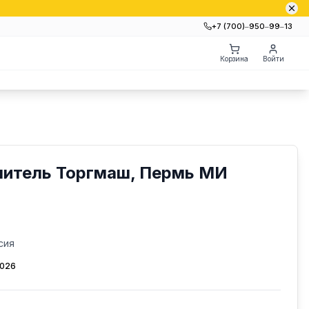
+7 (700)‒950‒99‒13
Корзина
Войти
читель Торгмаш, Пермь МИ
сия
2026