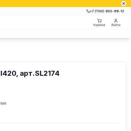
+7 (700)‒950‒99‒13
Корзина
Войти
420, арт.SL2174
лия