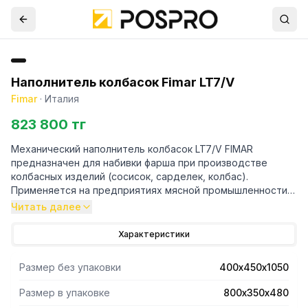
Наполнитель колбасок Fimar LT7/V
Fimar
·
Италия
823 800 тг
Механический наполнитель колбасок LT7/V FIMAR
предназначен для набивки фарша при производстве
колбасных изделий (сосисок, сарделек, колбас).
Применяется на предприятиях мясной промышленности
малой мощности. Объем рабочего цилиндра 7 литров.
Читать далее
Вертикальное исполнение. Каркас выполнен из
нержавеющей стали, поршень из алюминия, 2 скорости:
Характеристики
медленная - для подачи поршня, быстрая - для его
возврата, в комплекте с 3 насадками: 8 мм - 16,5 мм - 23,5
Размер без упаковки
400х450х1050
мм.
Размер в упаковке
800х350х480
Фото на сайте соответствует машине с СЕ нормами,