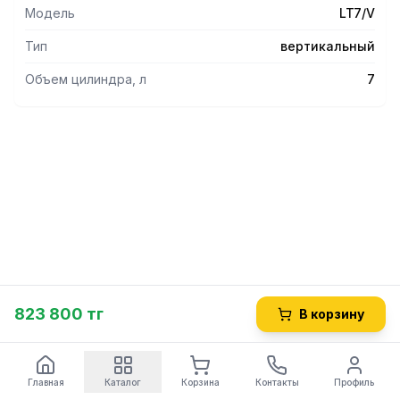
поставляется под заказ.
Модель
LT7/V
Тип
вертикальный
Объем цилиндра, л
7
823 800 тг
В корзину
Главная
Каталог
Корзина
Контакты
Профиль