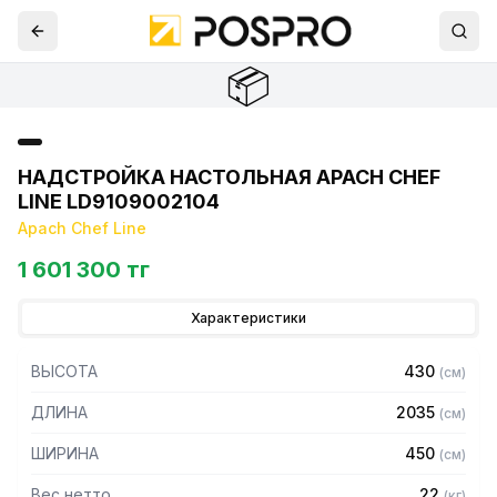
📦
НАДСТРОЙКА НАСТОЛЬНАЯ APACH CHEF
LINE LD9109002104
Apach Chef Line
1 601 300 тг
Характеристики
ВЫСОТА
430
(
см
)
ДЛИНА
2035
(
см
)
ШИРИНА
450
(
см
)
Вес нетто
22
(
кг
)