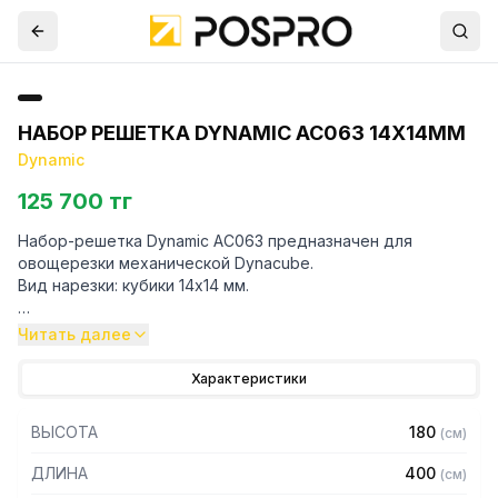
НАБОР РЕШЕТКА DYNAMIC AC063 14Х14ММ
Dynamic
125 700 тг
Набор-решетка Dynamic AC063 предназначен для
овощерезки механической Dynacube.
Вид нарезки: кубики 14х14 мм.
Для уточнения совместимости аксессуаров с
Читать далее
оборудованием просим обратиться к вашим менеджерам.
Характеристики
ВЫСОТА
180
(
см
)
ДЛИНА
400
(
см
)