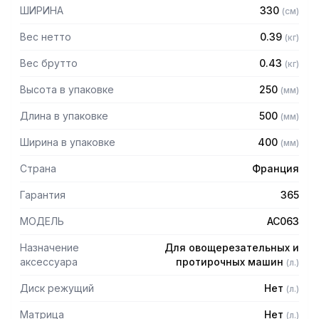
ШИРИНА
330
(
см
)
Вес нетто
0.39
(
кг
)
Вес брутто
0.43
(
кг
)
Высота в упаковке
250
(
мм
)
Длина в упаковке
500
(
мм
)
Ширина в упаковке
400
(
мм
)
Страна
Франция
Гарантия
365
МОДЕЛЬ
AC063
Назначение
Для овощерезательных и
аксессуара
протирочных машин
(
л.
)
Диск режущий
Нет
(
л.
)
Матрица
Нет
(
л.
)