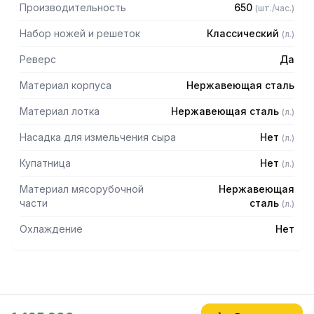
Производительность
650
(
шт./час.
)
Набор ножей и решеток
Классический
(
л.
)
Реверс
Да
Материал корпуса
Нержавеющая сталь
Материал лотка
Нержавеющая сталь
(
л.
)
Насадка для измельчения сыра
Нет
(
л.
)
Купатница
Нет
(
л.
)
Материал мясорубочной
Нержавеющая
части
сталь
(
л.
)
Охлаждение
Нет