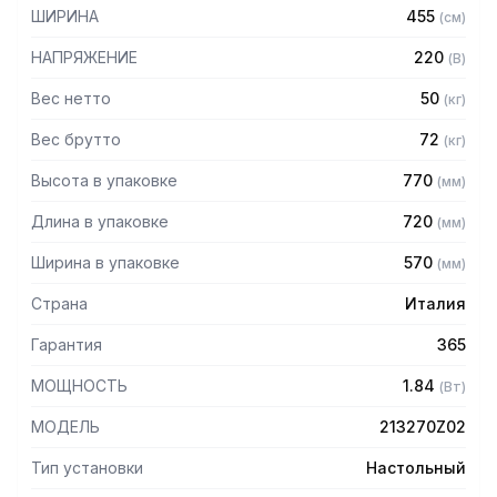
— Редуктор с зубчатыми колесами в масляной ванне, с
ШИРИНА
455
(
см
)
двойной защитой от попадания жидкости для длительной
безаварийной работы
НАПРЯЖЕНИЕ
220
(
В
)
— Мясорубочная часть, лоток и загрузочное отверстие
специально разработаны для обеспечения высокой
Вес нетто
50
(
кг
)
производительности
Вес брутто
72
(
кг
)
— Квадратная форма горловины для загрузки мяса
обеспечивает эффективную работу при повторном
Высота в упаковке
770
(
мм
)
измельчении фарша
Длина в упаковке
720
(
мм
)
Комплектация:
Ширина в упаковке
570
(
мм
)
— Классическая система ножей и решеток Enterprise: нож,
решетка с диаметром отверстий 4,5 мм
Страна
Италия
— Толкатель из пластика
Гарантия
365
МОЩНОСТЬ
1.84
(
Вт
)
МОДЕЛЬ
213270Z02
Тип установки
Настольный