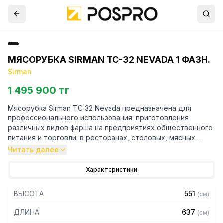
МЯСОРУБКА SIRMAN TC-32 NEVADA 1 ФАЗН.
Sirman
1 495 900 тг
Мясорубка Sirman TC 32 Nevada предназначена для
профессионального использования: приготовления
различных видов фарша на предприятиях общественного
питания и торговли: в ресторанах, столовых, мясных
цехах супермаркетов, кулинариях.
Читать далее
Особенности:
Характеристики
— Корпус полностью изготовлен из высококачественной
ВЫСОТА
551
(
см
)
нержавеющей стали AISI 304
— Мощный вентилируемый двигатель с защитой от
ДЛИНА
637
(
см
)
попадания пыли и влаги IP 55