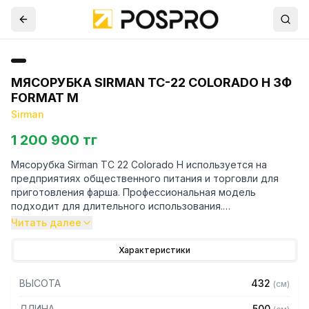
МЯСОРУБКА SIRMAN TC-22 COLORADO H 3Ф
FORMAT M
Sirman
1 200 900 тг
Мясорубка Sirman TC 22 Colorado H используется на
предприятиях общественного питания и торговли для
приготовления фарша. Профессиональная модель
подходит для длительного использования.
Читать далее
Особенности:
Характеристики
— Корпус полностью из высококачественной
нержавеющей стали AISI 304
ВЫСОТА
432
(
см
)
— Зубчатый редуктор в масляной ванне с двойной
системой защиты
ДЛИНА
500