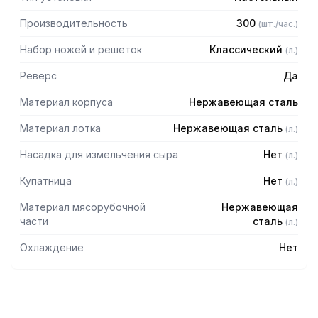
Производительность
300
(
шт./час.
)
Набор ножей и решеток
Классический
(
л.
)
Реверс
Да
Материал корпуса
Нержавеющая сталь
Материал лотка
Нержавеющая сталь
(
л.
)
Насадка для измельчения сыра
Нет
(
л.
)
Купатница
Нет
(
л.
)
Материал мясорубочной
Нержавеющая
части
сталь
(
л.
)
Охлаждение
Нет