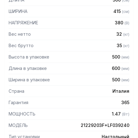
(
см
)
— Вентилируемый двигатель с защитой IP 55 для
длительной и безотказной работы
ШИРИНА
415
(
см
)
— Полностью съемный режущий узел с быстрым
креплением без дополнительных инструментов
НАПРЯЖЕНИЕ
380
(
В
)
— Конструкция горловины специально разработана для
обеспечения высокой производительности
Вес нетто
32
(
кг
)
— Подходит для установки насадки для гамбургеров
Вес брутто
35
(
кг
)
Format M
Высота в упаковке
500
(
мм
)
Комплектация:
Длина в упаковке
600
(
мм
)
— Классическая система ножей и решеток Enterprise: нож,
решетка с диаметром отверстий 4,5 мм
Ширина в упаковке
500
(
мм
)
— Насадка для гамбургеров Format M (поставляется без
шаблона, форма выбирается отдельно)
Страна
Италия
— Толкатель из пластика
Гарантия
365
МОЩНОСТЬ
1.47
(
Вт
)
МОДЕЛЬ
21229203F+LF039240
Тип установки
Настольный