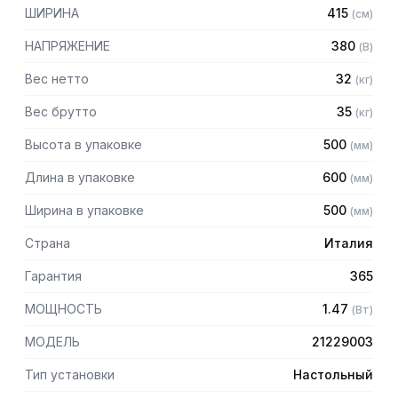
длительной и безотказной работы
ШИРИНА
415
(
см
)
— Полностью съемный режущий узел с быстрым
креплением без дополнительных инструментов
НАПРЯЖЕНИЕ
380
(
В
)
— Конструкция горловины специально разработана для
обеспечения высокой производительности
Вес нетто
32
(
кг
)
Вес брутто
35
(
кг
)
Комплектация:
Высота в упаковке
500
(
мм
)
— Классическая система ножей и решеток Enterprise: нож,
решетка с диаметром отверстий 4,5 мм
Длина в упаковке
600
(
мм
)
— Толкатель из пластика
Ширина в упаковке
500
(
мм
)
Страна
Италия
Гарантия
365
МОЩНОСТЬ
1.47
(
Вт
)
МОДЕЛЬ
21229003
Тип установки
Настольный