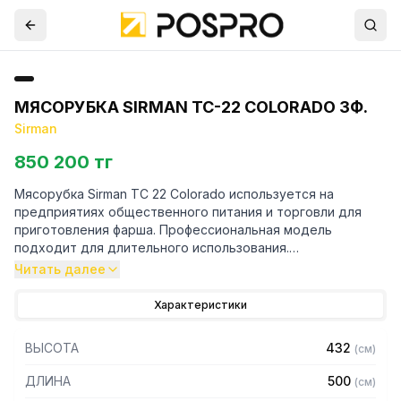
МЯСОРУБКА SIRMAN TC-22 COLORADO 3Ф.
Sirman
850 200 тг
Мясорубка Sirman TC 22 Colorado используется на
предприятиях общественного питания и торговли для
приготовления фарша. Профессиональная модель
подходит для длительного использования.
Читать далее
Особенности:
Характеристики
— Корпус полностью из высококачественной
нержавеющей стали AISI 304
ВЫСОТА
432
(
см
)
— Зубчатый редуктор в масляной ванне с двойной
системой защиты
ДЛИНА
500
(
см
)
— Вентилируемый двигатель с защитой IP 55 для