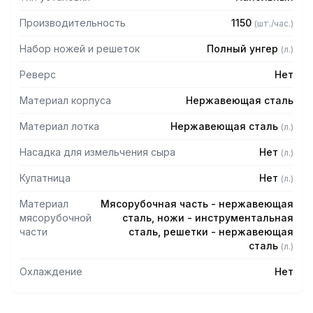
электричества
— Педальный привод облегчает работу оператора
Производительность
1150
(
шт./час.
)
— Высокая производительность
— Установлена передвижной подставке с 4-мя
Набор ножей и решеток
Полный унгер
(
л.
)
вращающимися колесиками с блокировкой
Реверс
Нет
Комплектация:
Материал корпуса
Нержавеющая сталь
— Система ножей и решеток — полный унгер: подрезная
Материал лотка
Нержавеющая сталь
решетка, 2 двусторонних ножа, крупная решетка, мелкая
(
л.
)
решетка
Насадка для измельчения сыра
Нет
(
л.
)
— Педаль
— Подставка на колесах
Купатница
Нет
(
л.
)
Материал
Мясорубочная часть - нержавеющая
мясорубочной
сталь, ножи - инструментальная
части
сталь, решетки - нержавеющая
сталь
(
л.
)
Охлаждение
Нет