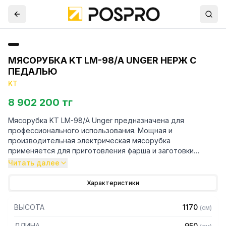
МЯСОРУБКА KT LM-98/A UNGER НЕРЖ С
ПЕДАЛЬЮ
KT
8 902 200 тг
Мясорубка KT LM-98/A Unger предназначена для
профессионального использования. Мощная и
производительная электрическая мясорубка
применяется для приготовления фарша и заготовки
полуфабрикатов в мясных, рыбных цехах. Совмещает в
Читать далее
себе функции мясорубки и фаршемеса. Благодаря
использованию высококачественных комплектующих
Характеристики
мясорубки KT известны своей надежностью, подходят
для длительной работы и не требуют технического
ВЫСОТА
1170
(
см
)
обслуживания. Каждая деталь тщательно продумана.
ДЛИНА
950