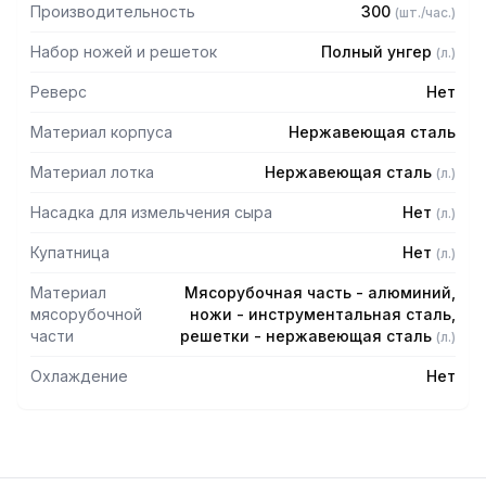
мелкая решетка 3 мм
Производительность
300
(
шт./час.
)
Набор ножей и решеток
Полный унгер
(
л.
)
Реверс
Нет
Материал корпуса
Нержавеющая сталь
Материал лотка
Нержавеющая сталь
(
л.
)
Насадка для измельчения сыра
Нет
(
л.
)
Купатница
Нет
(
л.
)
Материал
Мясорубочная часть - алюминий,
мясорубочной
ножи - инструментальная сталь,
части
решетки - нержавеющая сталь
(
л.
)
Охлаждение
Нет