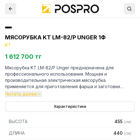
МЯСОРУБКА KT LM-82/P UNGER 1Ф
KT
1 612 700 тг
Мясорубка KT LM-82/P Unger предназначена для
профессионального использования. Мощная и
производительная электрическая мясорубка
применяется для приготовления фарша и заготовки
полуфабрикатов в мясных, рыбных цехах. Благодаря
Читать далее
использованию высококачественных комплектующих
мясорубки KT известны своей надежностью, подходят
Характеристики
для длительной работы и не требуют технического
обслуживания. Каждая деталь тщательно продумана.
ВЫСОТА
455
(
см
)
Особенности:
ДЛИНА
440
(
см
)