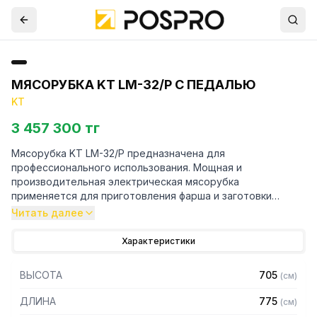
МЯСОРУБКА KT LM-32/P С ПЕДАЛЬЮ
KT
3 457 300 тг
Мясорубка KT LM-32/P предназначена для
профессионального использования. Мощная и
производительная электрическая мясорубка
применяется для приготовления фарша и заготовки
полуфабрикатов в мясных, рыбных цехах, на
Читать далее
предприятиях общественного питания и торговли.
Благодаря использованию высококачественных
Характеристики
комплектующих мясорубки KT известны своей
надежностью, подходят для длительной работы и не
ВЫСОТА
705
(
см
)
требуют технического обслуживания. Каждая деталь
тщательно продумана.
ДЛИНА
775
(
см
)