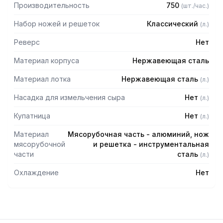
— Классическая система ножей и решеток Enterprise: нож,
Производительность
750
(
шт./час.
)
решетка
— Педаль
Набор ножей и решеток
Классический
(
л.
)
Реверс
Нет
Материал корпуса
Нержавеющая сталь
Материал лотка
Нержавеющая сталь
(
л.
)
Насадка для измельчения сыра
Нет
(
л.
)
Купатница
Нет
(
л.
)
Материал
Мясорубочная часть - алюминий, нож
мясорубочной
и решетка - инструментальная
части
сталь
(
л.
)
Охлаждение
Нет