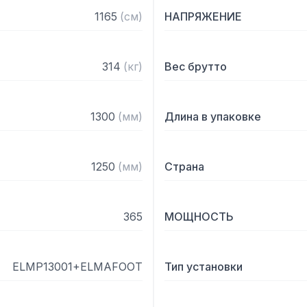
— Решетки – из нержаве
1165
(
см
)
НАПРЯЖЕНИЕ
стали 58CrV4

— Диаметр решетки 130 
— Кнопка аварийной ост
314
(
кг
)
Вес брутто
мясорубки

— Кнопка Пуск с защито
остановки из-за отключе
1300
(
мм
)
Длина в упаковке
— Педальный привод обле
— Высокая производител
— Установлена на колеса
1250
(
мм
)
Страна
Комплектация:

365
МОЩНОСТЬ
— Система ножей и решет
двусторонних ножа, круп
— Педаль
ELMP13001+ELMAFOOT
Тип установки