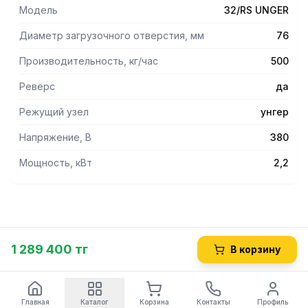
нормами и в максимальной комплектации.
Модель
32/RS UNGER
Диаметр загрузочного отверстия, мм
76
Производительность, кг/час
500
Реверс
да
Режущий узел
унгер
Напряжение, В
380
Мощность, кВт
2,2
1 289 400 тг
В корзину
Главная
Каталог
Корзина
Контакты
Профиль