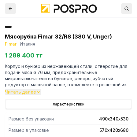
Мясорубка Fimar 32/RS (380 V, Unger)
Fimar
·
Италия
1 289 400 тг
Корпус и бункер из нержавеющей стали, отверстие для
подачи мяса ø 76 мм, предохранительные
микровыключатели на бункере, реверс, зубчатый
редуктор в масляной ванне, в комплекте с решеткой из
нержавеющей стали и самозатачивающимся ножом из
Читать далее
нержавеющей стали.
Система Унгер служит для приготовления фарша очень
Характеристики
тонкого помола (например: для сосисок). В мясорубках
UNGER, 2 ножа и 3 решетки.
Размер без упаковки
490х340х530
Оборудование может поставляться как с CE нормами, так
Размер в упаковке
570х420х680
и без. Фото на сайте соответствует оборудованию с CE