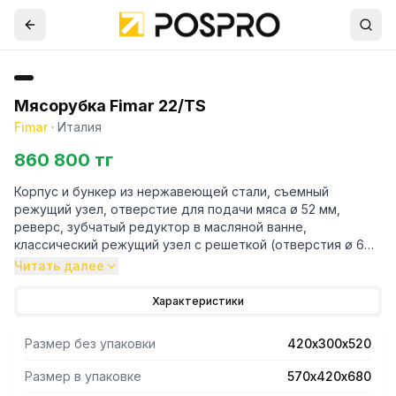
Мясорубка Fimar 22/TS
Fimar
·
Италия
860 800 тг
Корпус и бункер из нержавеющей стали, съемный
режущий узел, отверстие для подачи мяса ø 52 мм,
реверс, зубчатый редуктор в масляной ванне,
классический режущий узел с решеткой (отверстия ø 6
мм) и самозатачивающимся ножом.
Читать далее
Оборудование может поставляться как с CE нормами, так
Характеристики
и без. Фото на сайте соответствует оборудованию с CE
нормами и в максимальной комплектации.
Размер без упаковки
420х300х520
Размер в упаковке
570х420х680