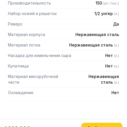
Производительность
150
(
шт./час.
)
Набор ножей и решеток
1/2 унгер
(
л.
)
Реверс
Да
Материал корпуса
Нержавеющая сталь
Материал лотка
Нержавеющая сталь
(
л.
)
Насадка для измельчения сыра
Нет
(
л.
)
Купатница
Нет
(
л.
)
Материал мясорубочной
Нержавеющая
части
сталь
(
л.
)
Охлаждение
Нет