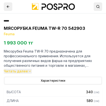
МЯСОРУБКА FEUMA TW-R 70 542903
Feuma
1 993 000 тг
Мясорубка Feuma TW-R 70 предназначена для
профессионального применения. Используется для
получения различных видов фарша на предприятиях
общественного питания и торговли: в магазинах,
супермаркетах, столовых и ресторанах.
Читать далее
Особенности:
Характеристики
- прочная и надежная конструкция
ВЫСОТА
340
(
см
)
- корпус из нержавеющей стали
- мощный двигатель со специальным редуктором для
ДЛИНА
580
(
см
)
бесшумной работы