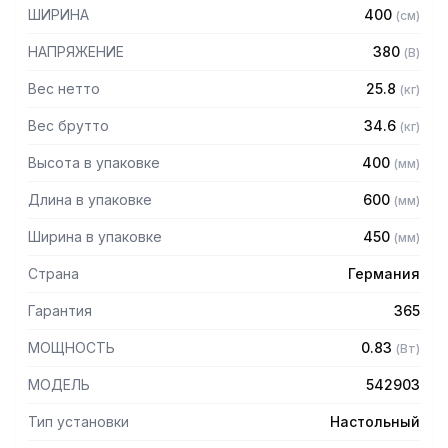
- скорость вращения вала 100 об/мин
ШИРИНА
400
(
см
)
- полностью съемная мясорубочная часть из
нержавеющей стали
НАПРЯЖЕНИЕ
380
(
В
)
- благодаря компактным размерам занимает небольшую
площадь
Вес нетто
25.8
(
кг
)
- запатентованная конструкция обеспечивает снижение
Вес брутто
34.6
(
кг
)
трения: мясо остается холодным и сохраняет свой
естественный цвет
Высота в упаковке
400
(
мм
)
Комплектация:
Длина в упаковке
600
(
мм
)
- система ножей и решеток 1/2 унгер: подрезная решетка,
Ширина в упаковке
450
(
мм
)
двусторонний нож, решетка (диаметр отверстий 4,5 мм)
- толкатель из пластика
Страна
Германия
- выемочный крюк
Гарантия
365
МОЩНОСТЬ
0.83
(
Вт
)
МОДЕЛЬ
542903
Тип установки
Настольный