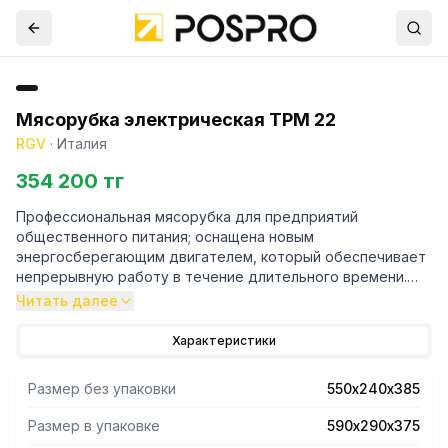
Мясорубка электрическая TPM 22
RGV
·
Италия
354 200 тг
Профессиональная мясорубка для предприятий
общественного питания; оснащена новым
энергосберегающим двигателем, который обеспечивает
непрерывную работу в течение длительного времени.
Читать далее
ТЕХНИЧЕСКИЕ ХАРАКТЕРИСТИКИ:
- Корпус из нержавеющей стали INOX AISI 430.
Характеристики
- Индукционные электродвигатели, энергосберегающая
конструкция, для непрерывной работы.
Размер без упаковки
550х240х385
- Предохранительный выключатель с функцией реверса.
- Осевой редуктор с шестернями в масляной ванне, не
Размер в упаковке
590х290х375
требует обслуживания и долива масла; подходит для