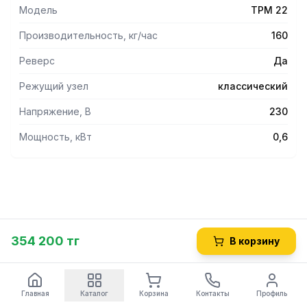
контакта с пищевыми продуктами.
Модель
TPM 22
- Низкое энергопотребление и низкая рабочая
температура.
Производительность, кг/час
160
- Мясорубка из нержавеющей стали INOX AISI 304.
- Решетка из нержавеющей стали с отверстиями 4,5 мм и
Реверс
Да
нож в комплекте.
Режущий узел
классический
Напряжение, В
230
Мощность, кВт
0,6
354 200 тг
В корзину
Главная
Каталог
Корзина
Контакты
Профиль