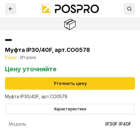
📦
Муфта IP30/40F, арт.CO0578
Fimar
·
Италия
Цену уточняйте
Уточнить цену
Муфта IP30/40F, арт.CO0578
Характеристики
Модель
IP30F IP40F