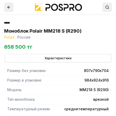
Моноблок Polair MM218 S (R290)
Polair
·
Россия
658 500 тг
Характеристики
Размер без упаковки
807х790х704
Размер в упаковке
984х924х916
Модель
MM218 S (R290)
Тип моноблока
врезной
Температурный режим
среднетемпературный