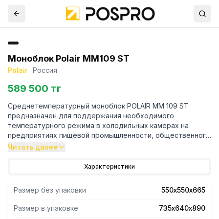
Моноблок Polair MM109 ST
Polair
·
Россия
589 500 тг
Среднетемпературный моноблок POLAIR MM 109 ST
предназначен для поддержания необходимого
температурного режима в холодильных камерах на
предприятиях пищевой промышленности, общественного
питания и торговли.
Читать далее
- Корпус изготовлен из оцинкованной стали с полимерным
Характеристики
покрытием.
- В модели используются герметичные поршневые
Размер без упаковки
550х550х665
компрессоры ведущих европейских производителей.
- Применяемый хладагент – R404A.
Размер в упаковке
735х640х890