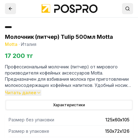
Молочник (питчер) Tulip 500мл Motta
Motta
·
Италия
17 200 тг
Профессиональный молочник (питчер) от мирового
производителя кофейных аксессуаров Motta.
Предназначен для взбивания молока при приготовлении
молокосодержащих кофейных напитков. Удобный носик
позволяет корректно направлять молоко и успешно
Читать далее
применять питчер в латте-арте. Благодаря эргономичной
ручке держать молочник в руке удобно и комфортно.
Характеристики
Изготовлен из высококачественной нержавеющей стали,
что в свою очередь хорошо влияет на
Размер без упаковки
125х60х105
теплопроводимость и качество молочной пены.
Идеально подходит для использования как в
Размер в упаковке
150х72х126
профессиональных кофейнях, так и дома. Объем 500 мл.