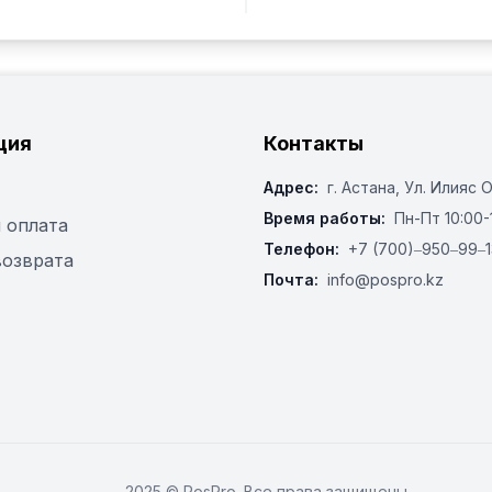
ция
Контакты
Адрес:
г. Астана, ​Ул. Илияс 
Время работы:
Пн-Пт 10:00-
 оплата
Телефон:
+7 (700)‒950‒99‒1
возврата
Почта:
info@pospro.kz
2025 © PosPro. Все права защищены.