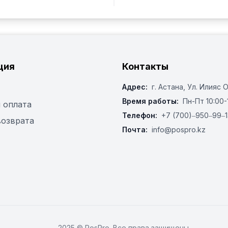
ция
Контакты
Адрес:
г. Астана, ​Ул. Илияс 
Время работы:
Пн-Пт 10:00-
 оплата
Телефон:
+7 (700)‒950‒99‒1
возврата
Почта:
info@pospro.kz
2025 © PosPro. Все права защищены.