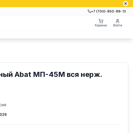
+7 (700)‒950‒99‒13
Корзина
Войти
ный Abat МП-45М вся нерж.
сия
2026