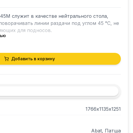
5М служит в качестве нейтрального стола, 
оворачивать линии раздачи под углом 45 °C, не 
яющих для подносов.

тью
Добавить в корзину
з текстурированного оцинкованного металла 
обслуживающего персонала.
1766х1135х1251
Abat, Патша