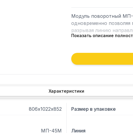
Модуль поворотный МП-4
одновременно позволяя п
разрывая линию направл
Показать описание полнос
 - Направляющие входят в комплект поставки.

 - Регулируемые по высоте ножки.

 - К основанию модуля крепятся облицовки из нержавеющей стали со 
стороны потребителя и и
под дерево со стороны 
Характеристики
806х1022х852
Размер в упаковке
МП-45М
Линия