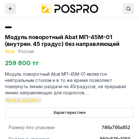
Модуль поворотный Abat МП-45М-01
(внутрен. 45 градус) без направляющей
Abat
·
Россия
259 800 тг
Модуль поворотный Abat МП-45М-01 является
нейтральным столом и в то же время позволяет
повернуть линию раздачи на 45градусов, не прерывая
линию направляющих для подносов.
Читать далее
- Регулируемые по высоте ножки.
- К основанию модуля крепятся облицовки из
Характеристики
нержавеющей стали со стороны потребителя и из
текстурированного оцинкованного металла под дерево
Размер без упаковки
786х795х852
со стороны обслуживающего персонала.
- В модуле поворотном МП-45М-01 (внутренний поворот)
Размер в упаковке
860х875х1050