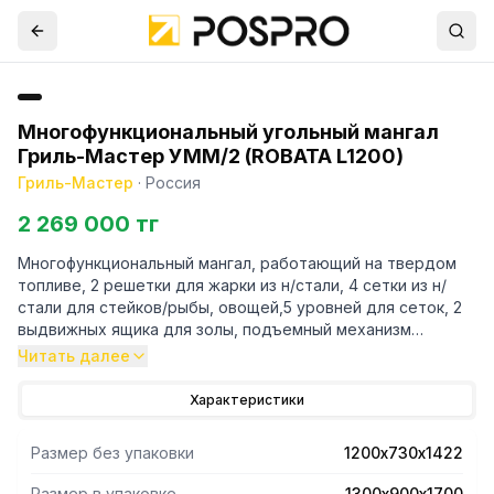
Многофункциональный угольный мангал
Гриль-Мастер УММ/2 (ROBATA L1200)
Гриль-Мастер
·
Россия
2 269 000 тг
Многофункциональный мангал, работающий на твердом
топливе, 2 решетки для жарки из н/стали, 4 сетки из н/
стали для стейков/рыбы, овощей,5 уровней для сеток, 2
выдвижных ящика для золы, подъемный механизм
решеток для жарки, регилируемая опора для
Читать далее
гастроемкостей (4 гастроемкости для соусов различной
вместимости в комплекте+4 можно установить
Характеристики
опционально), очаг мангала выполнен из чугуна,
регулируемое поддувало, съемный фартук мангала в
Размер без упаковки
1200х730х1422
комплекте.
Размер в упаковке
1300х900х1700