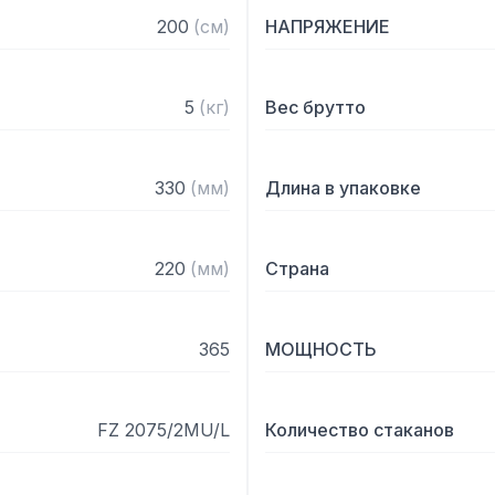
– Управление при помощи
200
(
см
)
НАПРЯЖЕНИЕ
– Предохранительный ми
Комплектация:

5
(
кг
)
Вес брутто
– 2 стакана из нержавею
– 2 мешалки из нержаве
330
(
мм
)
Длина в упаковке
220
(
мм
)
Страна
365
МОЩНОСТЬ
FZ 2075/2MU/L
Количество стаканов