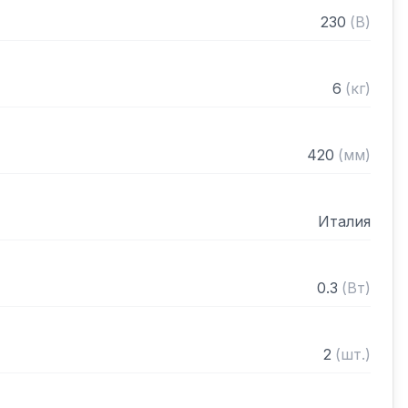
 влагозащитного переключателя

230
(
В
)
кропереключатель

6
(
кг
)
щей стали объемом 0,8 л

ющей стали
420
(
мм
)
Италия
0.3
(
Вт
)
2
(
шт.
)