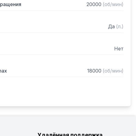
вращения
20000
(
об/мин
)
Да
(
л.
)
Нет
max
18000
(
об/мин
)
Удалённая поддержка