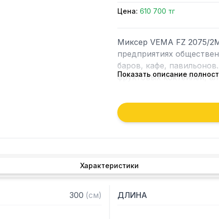
Цена:
610 700 тг
Миксер VEMA FZ 2075/2M
предприятиях обществен
баров, кафе, павильонов
Показать описание полнос
фруктовых коктейлей, ал
измельчения полых кубик
экономить пространство 
количеству стаканов, ум
обслуживании и управлен
Особенности:

Характеристики
– Корпус из ABS-пластик
– Колонна из анодирован
– Форма корпуса способс
300
(
см
)
ДЛИНА
– Алюминиевое основани
– 2 двухскоростных двига