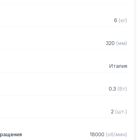
кропереключатель

6
(
кг
)
ната объемом 0,8 л

320
(
мм
)
Италия
0.3
(
Вт
)
2
(
шт.
)
вращения
18000
(
об/мин
)