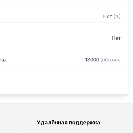
Нет
(
л.
)
Нет
max
18000
(
об/мин
)
Удалённая поддержка