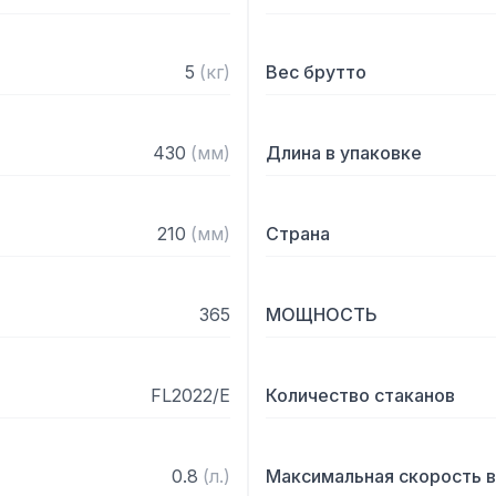
– Предохранительный ми
Комплектация:

5
(
кг
)
Вес брутто
– 2 стакана из поликарбо
– 2 нейлоновые мешалки
430
(
мм
)
Длина в упаковке
210
(
мм
)
Страна
365
МОЩНОСТЬ
FL2022/E
Количество стаканов
0.8
(
л.
)
Максимальная скорость 