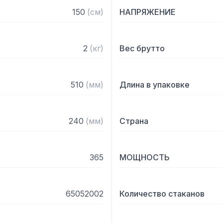
работу

150
(
см
)
НАПРЯЖЕНИЕ
– Предохранительный ми
(опционально для стран, 
2
(
кг
)
Вес брутто
Комплектация:

– Стакан из поликарбонат
510
(
мм
)
Длина в упаковке
стакан из нержавеющей ст
– Тройная мешалка из ал
сорбета)

240
(
мм
)
Страна
– Круглая мешалка (для ф
365
МОЩНОСТЬ
65052002
Количество стаканов