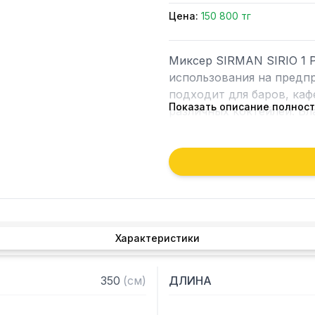
Цена:
150 800 тг
Миксер SIRMAN SIRIO 1 
использования на предпр
подходит для баров, каф
Показать описание полнос
различных коктейлей. Бл
приготовленные в нем ко
Крепление на стену позв
поверхности. Прост в об
Особенности:

– Корпус хромированного
Характеристики
– Колонна из прессованн
– Форма корпуса способс
– Литое основание корпу
350
(
см
)
ДЛИНА
– Управление при помощи
– Мощный вентилируемый