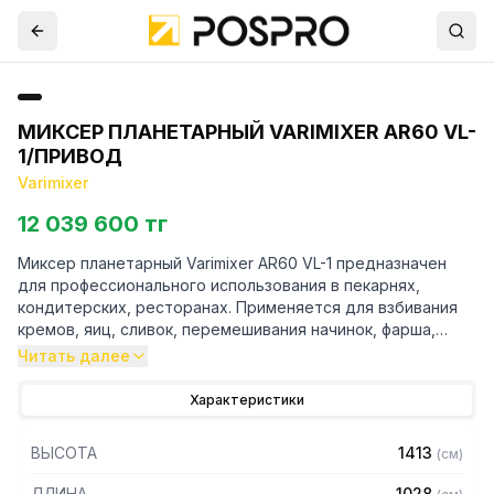
МИКСЕР ПЛАНЕТАРНЫЙ VARIMIXER AR60 VL-
1/ПРИВОД
Varimixer
12 039 600 тг
Миксер планетарный Varimixer AR60 VL-1 предназначен
для профессионального использования в пекарнях,
кондитерских, ресторанах. Применяется для взбивания
кремов, яиц, сливок, перемешивания начинок, фарша,
приготовления основы для тортов. Разработан для
Читать далее
интенсивной эксплуатации.
Характеристики
Особенности:
ВЫСОТА
1413
(
см
)
— Привод для подключения различных аксессуаров*
— Мощный двигатель способен работать с большим
ДЛИНА
1028