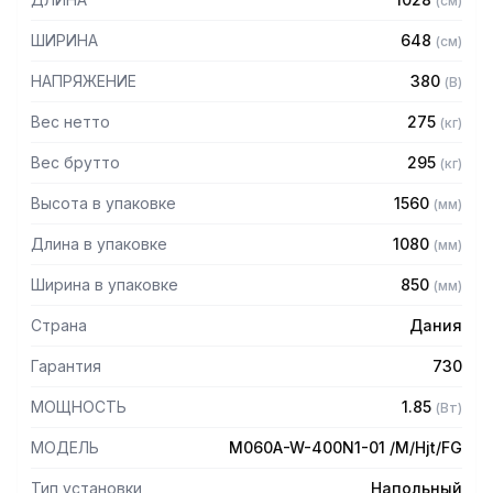
(
см
)
количеством тяжелых ингредиентов
— Ручная регулировка скорости и ручное опускание дежи
ШИРИНА
648
(
см
)
— Корпус из нержавеющей стали
— Чаша поднимается, центрируется и фиксируется на
НАПРЯЖЕНИЕ
380
(
В
)
месте одним движением
Вес нетто
275
(
кг
)
Рекомендованная загрузка:
Вес брутто
295
(
кг
)
— При взбивании белков: 3 л
Высота в упаковке
1560
(
мм
)
— При взбивании сливок: 12 л
— При замесе бисквитного теста: 16 кг
Длина в упаковке
1080
(
мм
)
— При замесе дрожжевого теста влажностью 50%: 34 кг
— При перемешивании фарша: 36 кг
Ширина в упаковке
850
(
мм
)
— При перемешивании картофельного пюре: 32 кг
Страна
Дания
Комплектация:
Гарантия
730
— Дежа
МОЩНОСТЬ
1.85
— Венчик
(
Вт
)
— Лопатка
МОДЕЛЬ
M060A-W-400N1-01 /M/Hjt/FG
— Крюк
— Фиксированная защитная решетка
Тип установки
Напольный