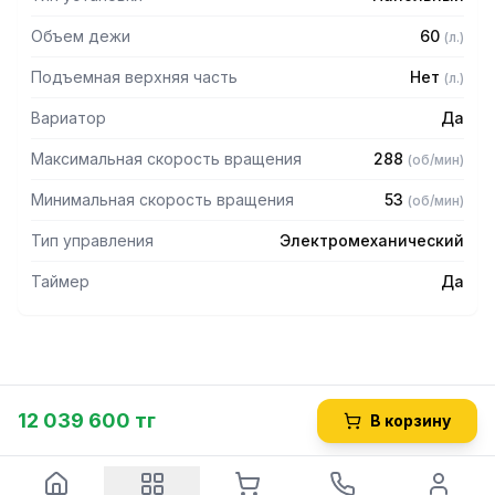
Аксессуары в комплект не входят, приобретаются
Объем дежи
60
(
л.
)
дополнительно.
Подъемная верхняя часть
Нет
(
л.
)
Данные по загрузке носят справочный характер.
Фактическая загрузка зависит от рецептуры и может
Вариатор
Да
отличаться как в большую, так и в меньшую сторону.
Максимальная скорость вращения
288
(
об/мин
)
Минимальная скорость вращения
53
(
об/мин
)
Тип управления
Электромеханический
Таймер
Да
12 039 600 тг
В корзину