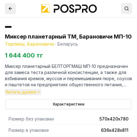
Миксер планетарный ТМ, Барановичи МП-10
Торгмаш, Барановичи
·
Беларусь
1 644 400 тг
Миксер планетарный БЕЛТОРГМАШ МП-10 предназначен
для замеса теста различной консистенции, а также для
взбивания кремов, муссов и перемешивания пюре, соусов
и паштетов на предприятиях общественного питания,
торговли, в пекарнях и кондитерских.
Читать далее
- Миксер снабжен тремя быстросменными
Характеристики
инструментами: венчиком, лопаткой и крючком, которые
позволяют взбивать, смешивать, замешивать любой
Размер без упаковки
570х420х780
продукт питания.
- Автоматический регулятор скорости, установленный в
Размер в упаковке
636х428х811
миксере, позволяет устанавливать необходимые частоты