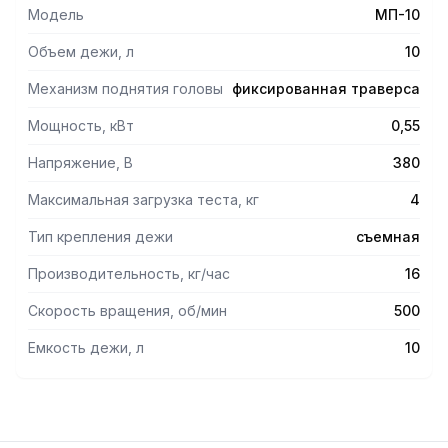
вращения инструмента к различным типам замешивания.
Модель
МП-10
Скорость вращения месильного органа вокгуг оси: 90-500
об/мин, вокруг дежи: 25-140 об/мин.
Объем дежи, л
10
- Детали, контактирующие с пищевыми продуктами,
выполнены из нержавеющей стали.
Механизм поднятия головы
фиксированная траверса
Мощность, кВт
0,55
Напряжение, В
380
Максимальная загрузка теста, кг
4
Тип крепления дежи
съемная
Производительность, кг/час
16
Скорость вращения, об/мин
500
Емкость дежи, л
10