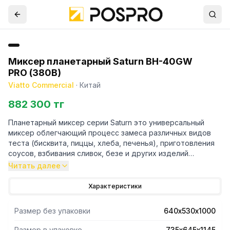
Миксер планетарный Saturn BH-40GW
PRO (380В)
Viatto Commercial
·
Китай
882 300 тг
Планетарный миксер серии Saturn это универсальный
миксер облегчающий процесс замеса различных видов
теста (бисквита, пиццы, хлеба, печенья), приготовления
соусов, взбивания сливок, безе и других изделий
профессиональной кухни.
Читать далее
Основные преимущества:
Редукторный привод.
Характеристики
В серии Saturn используется прочный редуктор с медной
шестерней, изготовленный по новейшей технологии.
Размер без упаковки
640х530х1000
Съемная дежа.
Съемная дежа надежно удерживается с помощью
Размер в упаковке
735х645х1145