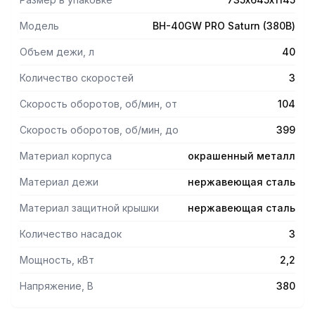
прочного фиксатора. Наличие ручек обеспечивает
простоту в эксплуатации и легкость очистки.
Модель
BH-40GW PRO Saturn (380В)
Безопасность.
Данные миксеры соответствуют сертификату СЕ,
Объем дежи, л
40
система аварийной остановки и два концевых
выключателя обеспечивает безопаcность при
Количество скоростей
3
эксплуатации.
Скорость оборотов, об/мин, от
104
Комплектация.
Серия Saturn комплектуется прочными насадками из
Скорость оборотов, об/мин, до
399
нержавеющей стали: лопаткой, крюком для теста и
венчиком, которые обеспечивают идеальное
Материал корпуса
окрашенный металл
перемешивание ингредиентов.
Корпус.
Материал дежи
нержавеющая сталь
Прочный литой корпус из металла окрашен с
использованием передовых технологий, что делает его
Материал защитной крышки
нержавеющая сталь
долговечным и придает покрытию антибактериальный
эффект.
Количество насадок
3
Мощность, кВт
2,2
Напряжение, В
380