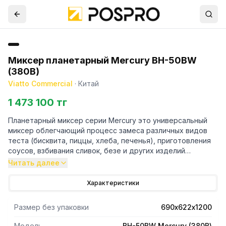
Миксер планетарный Mercury BH-50BW
(380В)
Viatto Commercial
·
Китай
1 473 100 тг
Планетарный миксер серии Mercury это универсальный
миксер облегчающий процесс замеса различных видов
теста (бисквита, пиццы, хлеба, печенья), приготовления
соусов, взбивания сливок, безе и других изделий
профессиональной кухни.
Читать далее
Основные преимущества:
Редукторный привод (для моделей с объемом дежи 15,
Характеристики
20 и 30 л).
В серии Mercury используется прочный редуктор с
Размер без упаковки
690х622х1200
медной шестерней, изготовленный по новейшей
технологии.
Модель
BH-50BW Mercury (380В)