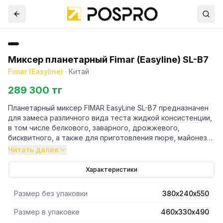
Миксер планетарный Fimar (Easyline) SL-B7
Fimar (Easyline)
·
Китай
289 300 тг
Планетарный миксер FIMAR EasyLine SL-B7 предназначен
для замеса различного вида теста жидкой консистенции,
в том числе белкового, заварного, дрожжевого,
бисквитного, а также для приготовления пюре, майонеза,
различных соусов, взбитых сливок на предприятиях
Читать далее
общественного питания и торговли, в пекарнях и
кондитерских. Корпус выполнен из нержавеющей стали.
Характеристики
Размер без упаковки
380х240х550
Размер в упаковке
460х330х490