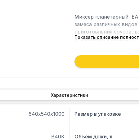
Миксер планетарный  EA
замеса различных видов т
приготовления соусов, вз
Показать описание полнос
управления. 3 скорости: 
покрыт устойчивой к цар
решетка изготовлены из 
алюминия. На защитной 
микровыключатель.
Характеристики
640х540х1000
Размер в упаковке
B40K
Объем дежи, л