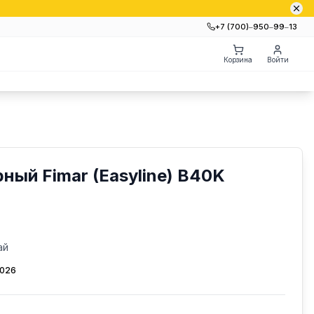
+7 (700)‒950‒99‒13
Корзина
Войти
ный Fimar (Easyline) B40K
ай
2026