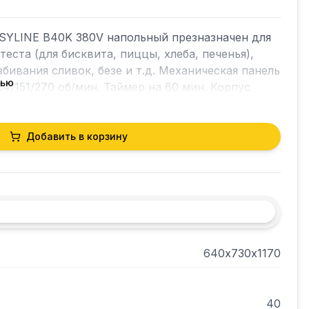
SYLINE B40K 380V напольный презназначен для 
еста (для бисквита, пиццы, хлеба, печенья), 
бивания сливок, безе и т.д. Механическая панель 
тью
84/151/270 об/мин. Таймер на 60 мин. Корпус 
апинам краской. Дежа, венчик и защитная 
нержавеющей стали;  крюк и лопатка - из 
решетке и деже предусмотрен 
Добавить в корзину
640х730х1170
40