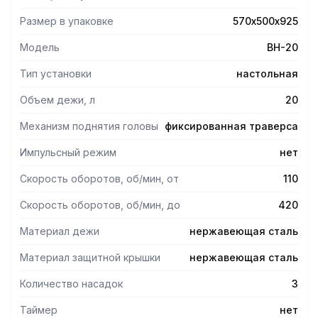
соприкасающиеся с продуктом, выполнены из
нержавеющей стали, корпус изготовлен из окрашенного
Размер в упаковке
570х500х925
металла. Объем дежи 20л. Максимальная загрузка при
замешивании: муки - 3 кг, теста - 6 кг.
Модель
BH-20
Тип установки
настольная
Объем дежи, л
20
Механизм поднятия головы
фиксированная траверса
Импульсный режим
нет
Скорость оборотов, об/мин, от
110
Скорость оборотов, об/мин, до
420
Материал дежи
нержавеющая сталь
Материал защитной крышки
нержавеющая сталь
Количество насадок
3
Таймер
нет