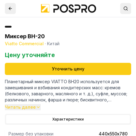
Миксер BH-20
Viatto Commercial
·
Китай
Цену уточняйте
Уточнить цену
Планетарный миксер VIATTO BH20 используется для
замешивания и взбивания кондитерских масс: кремов
(белкового, заварного, масляного и т. д.), суфле, муссов;
различных начинок, фарша и пюре; бисквитного,
дрожжевого (с высокой влажностью — не менее 40%),
Читать далее
блинного, заварного теста. Тип вращения месильного
органа — планетарный (вращение осуществляется вокруг
Характеристики
своей оси и вокруг оси дежи в разных направлениях).
Скорости вращения: 105/180/408 об/мин. Все элементы,
Размер без упаковки
440х550х780