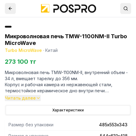
Микроволновая печь TMW-1100NM-II Turbo
MicroWave
Turbo MicroWave
·
Китай
273 100 тг
Микроволновая печь TMW-1100NM-II, внутренний объем -
34 л, вмещает тарелку до 356 мм.
Корпус и рабочая камера из нержавеющей стали,
термостойкое керамическое дно внутри печи.
Механическая панель управления.
Читать далее
• 5 уровней мощности.
Характеристики
• Универсальная ручка для установки параметров
мощности и времени.
Размер без упаковки
485х553х343
• Простота управления благодаря 6-минутному
электронному таймеру с функцией "AutoReset".
Размер в упаковке
544х631х418