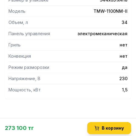
• Программируемая разморозка
• Внутренняя LED-подсветка
Модель
TMW-1100NM-II
• Режим экономии энергии.
• Мощность 1000 Вт.
Объем, л
34
• Нижнее расположение антенны.
• LED подсветка внутреннего объема.
Панель управления
электромеханическая
• Воздушный фильтр
Гриль
нет
• Эргономичная дверная ручка "Easy Grab'n Go".
• Возможность установки одной печи на другую
Конвекция
нет
Режим разморозки
да
Напряжение, В
230
Мощность, кВт
1,5
273 100 тг
В корзину