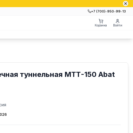
+7 (700)‒950‒99‒13
Корзина
Войти
чная туннельная МТТ-150 Abat
сия
2026